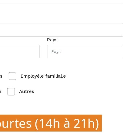
Pays
s
Employé.e familial.e
i
Autres
ourtes (14h à 21h)