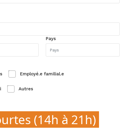
Pays
s
Employé.e familial.e
i
Autres
ourtes (14h à 21h)