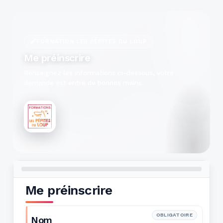
FORMATION LES PÉPITES DU LOUP
Me préinscrire
Renseignez les informations ci-dessous, votre
demande est entre de bonnes mains.
Me préinscrire
OBLIGATOIRE
Nom